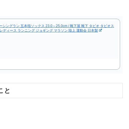
ーシングラン 五本指ソックス 23.0～25.0cm / 靴下屋 靴下 タビオ タビオス
 レディース ランニング ジョギング マラソン 陸上 運動会 日本製
こと