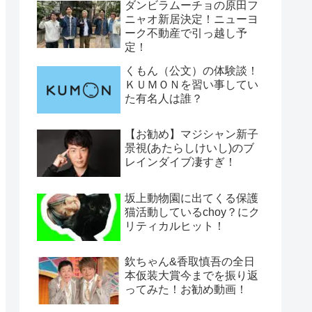
ダンビラムーチョの原田フ
ニャオ新居決定！ニューヨ
ーク不動産で引っ越し予
定！
くもん（公文）の体験談！
ＫＵＭＯＮを習い事してい
た有名人は誰？
【お勧め】マジシャン新子
景視(あたらしけいし)のブ
レインダイブ凄すぎ！
坂上動物園に出てくる保護
猫活動しているchoy？にク
リティカルヒット！
欽ちゃん&香取慎吾の全日
本仮装大賞今までを振り返
ってみた！お勧め動画！