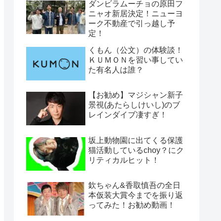
ダンビラムーチョの原田フ
ニャオ新居決定！ニューヨ
ーク不動産で引っ越し予
定！
くもん（公文）の体験談！
ＫＵＭＯＮを習い事してい
た有名人は誰？
【お勧め】マジシャン新子
景視(あたらしけいし)のブ
レインダイブ凄すぎ！
坂上動物園に出てくる保護
猫活動しているchoy？にク
リティカルヒット！
欽ちゃん&香取慎吾の全日
本仮装大賞今までを振り返
ってみた！お勧め動画！