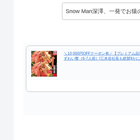
Snow Man深澤、一発でお
＼10,000円OFFクーポン有／【プレミアム品質
ずわい蟹［6-7人前］[三木谷社長も絶賛][かに