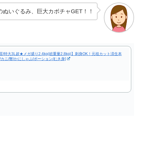
猿のぬいぐるみ、巨大カボチャGET！！
/特大3L超★メガ盛り2.4kg(総重量2.8kg)】刺身OK！元祖カット済生本
/カニ/蟹/かにしゃぶ/ポーション/むき身]