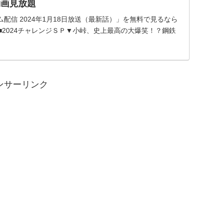
動画見放題
ム配信 2024年1月18日放送（最新話）」を無料で見るなら
！■2024チャレンジＳＰ▼小峠、史上最高の大爆笑！？鋼鉄
ンボールマン」！チャンスを決めきれない大人たち！▼影
ンサーリンク