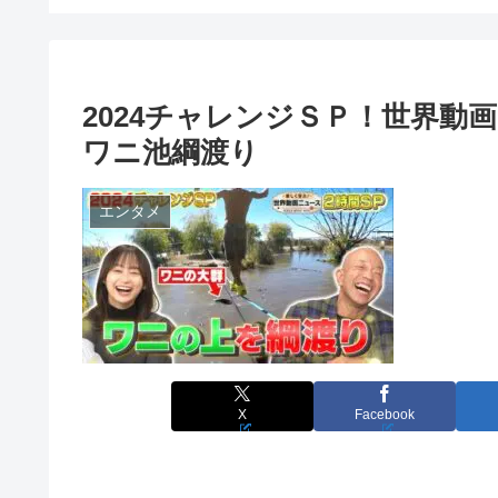
2024チャレンジＳＰ！世界
ワニ池綱渡り
エンタメ
X
Facebook