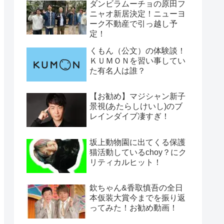
ダンビラムーチョの原田フ
ニャオ新居決定！ニューヨ
ーク不動産で引っ越し予
定！
くもん（公文）の体験談！
ＫＵＭＯＮを習い事してい
た有名人は誰？
【お勧め】マジシャン新子
景視(あたらしけいし)のブ
レインダイブ凄すぎ！
坂上動物園に出てくる保護
猫活動しているchoy？にク
リティカルヒット！
欽ちゃん&香取慎吾の全日
本仮装大賞今までを振り返
ってみた！お勧め動画！