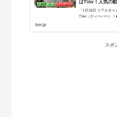
はTVer！人気の
「1月18日 リアルタイ
TVer（ティーバー）
の腹を持つ男「キャノ
tver.jp
山優...
スポ