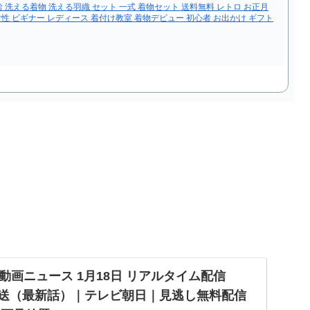
 袷 洗える着物 洗える羽織 セット 一式 着物セット 送料無料 レトロ お正月
女性 ビギナー レディース 着付け教室 着物デビュー 初心者 お出かけ ギフト
動画ニュース 1月18日 リアルタイム配信
日放送（最新話）｜テレビ朝日｜見逃し無料配信