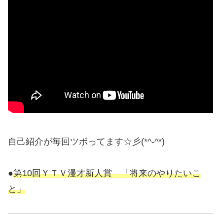
自己紹介が毎回ツボってます☆彡(*^-^*)
●
第10回ＹＴＶ漫才新人賞 「将来のやりたいこ
と」