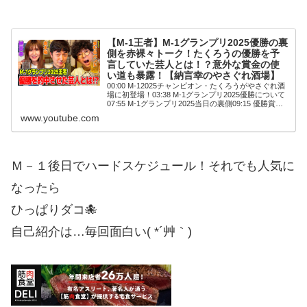
【M-1王者】M-1グランプリ2025優勝の裏
側を赤裸々トーク！たくろうの優勝を予
言していた芸人とは！？意外な賞金の使
い道も暴露！【納言幸のやさぐれ酒場】
00:00 M-12025チャンピオン・たくろうがやさぐれ酒
場に初登場！03:38 M-1グランプリ2025優勝について
07:55 M-1グランプリ2025当日の裏側09:15 優勝賞金
で買ったものは？10:28 優勝後の仕事の変化は？14...
www.youtube.com
Ｍ－１後日でハードスケジュール！それでも人気に
なったら
ひっぱりダコ🐙
自己紹介は…毎回面白い( *´艸｀)