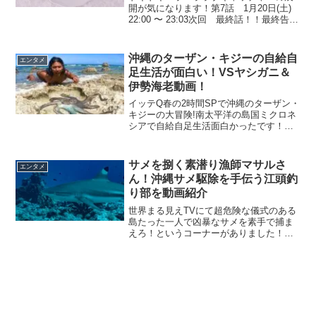
開が気になります！第7話 1月20日(土)
22:00 〜 23:03次回 最終話！！最終告白
の前に・・・ラブからマネーへマネーか
らラブへ変えられる！！！最終話気にな
りますね！ラブキャッチャーとは？ LO...
沖縄のターザン・キジーの自給自
エンタメ
足生活が面白い！VSヤシガニ＆
伊勢海老動画！
イッテQ春の2時間SPで沖縄のターザン・
キジーの大冒険!南太平洋の島国ミクロネ
シアで自給自足生活面白かったです！海
で魚をとったら、そこで食べるキジーは
衝撃的でした！ヤシガニや伊勢海老は沖
縄でもサバイバルで経験済みのようです
サメを捌く素潜り漁師マサルさ
エンタメ
(*^^)！！キジ...
ん！沖縄サメ駆除を手伝う江頭釣
り部を動画紹介
世界まる見えTVにて超危険な儀式のある
島たった一人で凶暴なサメを素手で捕ま
えろ！というコーナーがありました！パ
プアニューギニアでは、一人前と認めら
れるために凶暴サメを素手で捕まえる儀
式があるという内容でした！1本の木から
カヌーを作り、蜘蛛の...