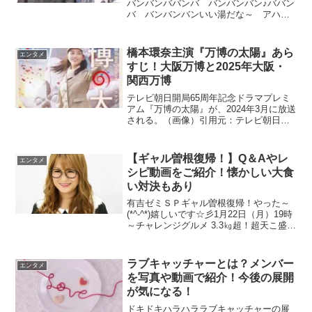
バンバンババンバ バンバンバン♪ババン
バ バンバンバンいい湯だな～ アハハ
ンいい湯だな♨ アハハン♬湯気が天井
から ポタリと背中につめてえな つめ
てえなここは北国 登別の湯♨（写真）
橋本環奈主演『万博の太陽』あら
エンタメ
引用元：ヤフーニュー...
すじ！大阪万博と2025年大阪・
関西万博
テレビ朝日開局65周年記念ドラマプレミ
アム『万博の太陽』が、2024年3月に放送
される。（画像）引用元：テレビ朝日公
式サイトかんなちゃん、可愛いです💖楽
しみ！万博の太陽のあらすじ1970（昭和
45）年、アジアで初めて開催された日本
【ギャル曽根復帰！】Q＆Aやレ
エンタメ
万国博覧会...
シピ動画をご紹介！懐かしい大食
い対決もあり
有吉ゼミＳＰギャル曽根復帰！やった～
(*^-^*)嬉しいです☆彡1月22日（月）19時
～チャレンジグルメ 3.3㎏超！超天こ盛り
ギガ肉そば東京・千駄ヶ谷 高田屋営業
時間ランチタイム月～土 11:00～
15:00(L.O.14:30)ディナー...
ラブキャッチャーとは？メンバー
エンタメ
を写真や動画で紹介！今後の展開
が気になる！
ドキドキハラハララブキャッチャーの展