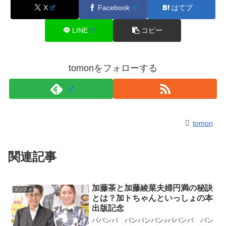
X
Facebook
はてブ
LINE
コピー
tomonをフォローする
tomon
関連記事
加藤茶と加藤綾菜夫婦円満の秘訣
エンタメ
とは？加トちゃんといっしょの本
出版記念
ババンバ バンバンバン♪ババンバ バン