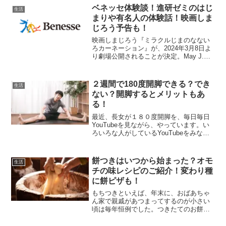
添えておく20歳の誕生日を...
ベネッセ体験談！進研ゼミのはじ
生活
まりや有名人の体験話！映画しま
じろう予告も！
映画しまじろう『ミラクルじまのなない
ろカーネーション』が、2024年3月8日よ
り劇場公開されることが決定。May J.が
歌う主題歌「まあるい気持ち」を使用し
た予告編が解禁された。また、木全翔也
（JO1）がゲスト声優として劇場版アニ
２週間で180度開脚できる？でき
生活
メ初出演す...
ない？開脚するとメリットもあ
る！
最近、長女が１８０度開脚を、毎日毎日
YouTubeを見ながら、やっています。い
ろいろな人がしているYouTubeをみなが
ら２週間やり続けていました。私は、１
８０度開脚に挑戦している人が多いのに
もびっくりしました😲！！さて、娘は２
餅つきはいつから始まった？オモ
生活
週間でできる...
チの味レシピのご紹介！変わり種
に餅ピザも！
もちつきといえば、年末に、おばあちゃ
ん家で親戚があつまってするのが小さい
頃は毎年恒例でした。つきたてのお餅が
食べられる１年で楽しみの一日でした。
餅つきはいつから始まった？日本の伝統