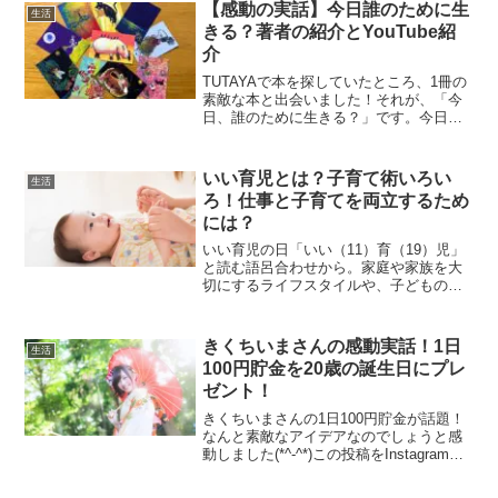
【感動の実話】今日誰のために生
生活
きる？著者の紹介とYouTube紹
介
TUTAYAで本を探していたところ、1冊の
素敵な本と出会いました！それが、「今
日、誰のために生きる？」です。今日、
誰のために生きる？との問いと素敵な絵
に惹かれて購入を決めました！私は、子
どものために今日を生きているけどこの
いい育児とは？子育て術いろい
生活
本には何が書かれて...
ろ！仕事と子育てを両立するため
には？
いい育児の日「いい（11）育（19）児」
と読む語呂合わせから。家庭や家族を大
切にするライフスタイルや、子どもの成
長と子育てを社会全体で応援する機会を
高めて、子育てを支える家庭や地域の大
切さをアピールし、子育てのための行動
きくちいまさんの感動実話！1日
生活
を起こす日。(写真）...
100円貯金を20歳の誕生日にプレ
ゼント！
きくちいまさんの1日100円貯金が話題！
なんと素敵なアイデアなのでしょうと感
動しました(*^-^*)この投稿をInstagramで
見るきくち いま(@imappage)がシェアし
た投稿毎年誕生日に入金し、通帳に一言