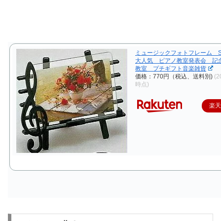
ミュージックフォトフレーム S
大人気 ピアノ教室発表会 記
教室 プチギフト音楽雑貨
価格：770円（税込、送料別)
(2
時点)
楽