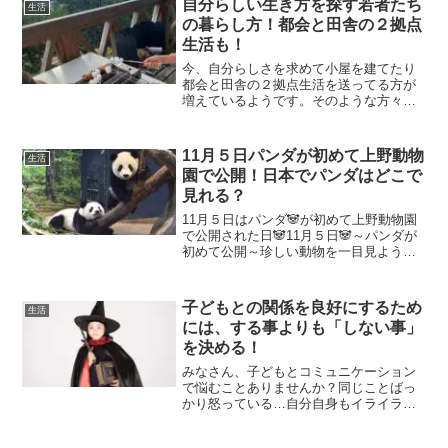
自分らしい生き方を探す若者たち
生活
の暮らし方！都会と田舎の２拠点
生活も！
今、自分らしさを求めて小屋を建てたり
都会と田舎の２拠点生活を送ってる方が
増えているようです。そのような方々の
幸せそうな生活をご紹介したいと思いま
す(*^^)自分らしい生き方を探す若者たち
の暮らし方！♦Aさん（男性）「お金を稼
11月５日パンダが初めて上野動物
生活
いでも、欲しいも...
園で公開！日本でパンダはどこで
見れる？
11月５日はパンダ🐼が初めて上野動物園
で公開された日🐼11月５日🐼～パンダが
初めて公開～珍しい動物を一目見ようと
動物園には大行列ができるなどパンダブ
ームを巻き起こしました。日中の国交正
常化を記念して、東京・台東区の上野動
子どもとの関係を良好にするため
生活
物園に初めてジャイア...
には、する事よりも「しない事」
を決める！
みなさん、子どもとコミュニケーション
で悩むことありませんか？同じことばっ
かり怒っている…自分自身もイライラ、
子どももイライラのなんだが、お互いに
イライラしてクレヨンしんちゃんのママ