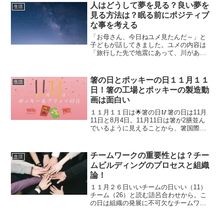
みたいに、「も～あーいえばこうゆ
人はどうして夢を見る？良い夢を
生活
う！！」という心の中のつぶや...
見る方法は？眠る前にポジティブ
な事を考える
「お母さん、今日ねユメ見たんだ～」と
子どもが話してきました。ユメの内容は
「旅行した先で地震にあって、川があっ
た！ぞうさんの上に家族みんなのって助
かった。島についたら、街があって２階
に行ったら水槽があって、その水槽は凍
箸の日とポッキーの日１１月１１
生活
ってたけれども、下にふぐ...
日！箸の工場とポッキーの製造動
画は面白い
１１月１１日は🌟箸の日🥢箸の日は11月
11日と8月4日。11月11日は箸が2膳並ん
でいるように見えることから、箸国際学
術シンポジウムが2015年（平成27年）に
制定。中日韓の専門家・学者が箸の世界
遺産登録を目指して制定したのだそうで
チームワークの重要性とは？チー
生活
す。田中...
ムビルディングのプロセスと組織
論！
１１月２６日いいチームの日いい（11）
チーム（26）と読む語呂合わせから。こ
の日は組織の発展に不可欠なチームワー
クについて考える日仕事のチームワーク
の重要性について、株式会社Colorkrew