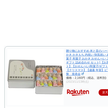
贈り物におすすめ 米と音のハー
かき かきもち 内祝い 快気祝い お
菓子 和菓子 おかき おせんべい
ギフト 詰め合わせ セット] 【お
ト】【おせんべい/和菓子/ギフト
【クリスマス】【歳暮 年賀】ピ
盤 発表会
価格：2,160円（税込、送料別)
(2023/11/13時点)
楽