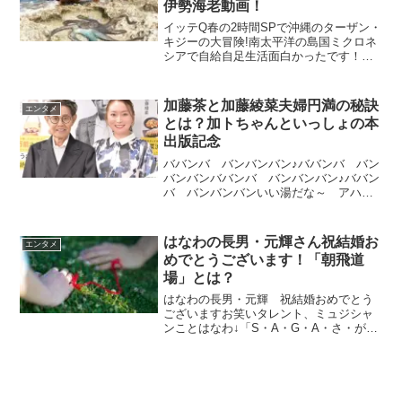
伊勢海老動画！
イッテQ春の2時間SPで沖縄のターザン・
キジーの大冒険!南太平洋の島国ミクロネ
シアで自給自足生活面白かったです！海
で魚をとったら、そこで食べるキジーは
衝撃的でした！ヤシガニや伊勢海老は沖
縄でもサバイバルで経験済みのようです
加藤茶と加藤綾菜夫婦円満の秘訣
エンタメ
(*^^)！！キジ...
とは？加トちゃんといっしょの本
出版記念
ババンバ バンバンバン♪ババンバ バン
バンバンババンバ バンバンバン♪ババン
バ バンバンバンいい湯だな～ アハハ
ンいい湯だな♨ アハハン♬湯気が天井
から ポタリと背中につめてえな つめ
てえなここは北国 登別の湯♨（写真）
はなわの長男・元輝さん祝結婚お
エンタメ
引用元：ヤフーニュー...
めでとうございます！「朝飛道
場」とは？
はなわの長男・元輝 祝結婚おめでとう
ございますお笑いタレント、ミュジシャ
ンことはなわ↓ 「S・A・G・A・さ・が
♪」で有名に♪誰もが聞いたことあるので
はないでしょうか？その長男・塙元輝
（はなわ・げんき）さんが23日、日本テ
レビ「有吉ゼミ」に...