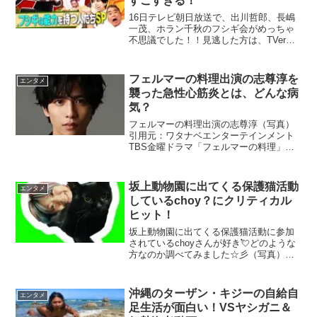
すごすぎる！
16日テレビ朝日放送で、出川哲郎、長嶋
一茂、ホラン千秋のフシギ会がめっちゃ
不思議でした！！見逃した方は、TVerで
みる価値あります😲似たようなマジック
など面白い動画がありましたので、興味
があられる方は最後までお読みいただけ
フェルマーの料理出演の志尊淳を
エンタメ
たら嬉しいです😊出...
襲った急性心筋炎とは、どんな病
気？
フェルマーの料理出演の志尊淳（写真）
引用元：ワタナベエンターテインメント
TBS金曜ドラマ「フェルマーの料理」🍳
朝倉海役として主演！１０月２１日
（金）スタート毎週金曜日 夜１０時か
ら見逃したぁ～という方はTVerで見れま
坂上動物園に出てくる保護猫活動
エンタメ
すよ💛俳優、志尊淳（２...
しているchoy？にクリティカル
ヒット！
坂上動物園に出てくる保護猫活動に参加
されているchoyさんが好き💘どのような
方なのか調べてみました☆彡（写真）引
用元：かわなみｃhoy？インスタchoyプ
ロフィール 芸名：かわなみchoy? (かわ
なみちょい)コンビ名：Everybody（...
沖縄のターザン・キジーの自給自
エンタメ
足生活が面白い！VSヤシガニ＆