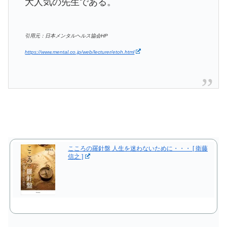
大人気の先生である。
引用元：日本メンタルヘルス協会HP
https://www.mental.co.jp/web/lecturer/etoh.html
こころの羅針盤 人生を迷わないために・・・ [ 衛藤
信之 ]