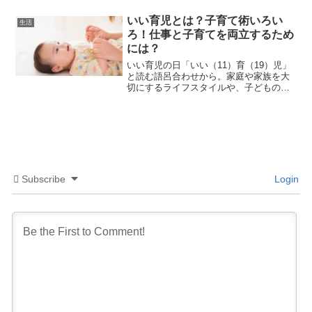
す(*^^)自分らしい生き方を探す若者たち
の暮らし方！♦Aさん（男性）「お金を稼
いい育児とは？子育て術いろい
生活
いでも、欲しいも...
ろ！仕事と子育てを両立するため
には？
いい育児の日「いい（11）育（19）児」
と読む語呂合わせから。家庭や家族を大
切にするライフスタイルや、子どもの成
長と子育てを社会全体で応援する機会を
高めて、子育てを支える家庭や地域の大
切さをアピールし、子育てのための行動
を起こす日。(写真）...
Subscribe
Login