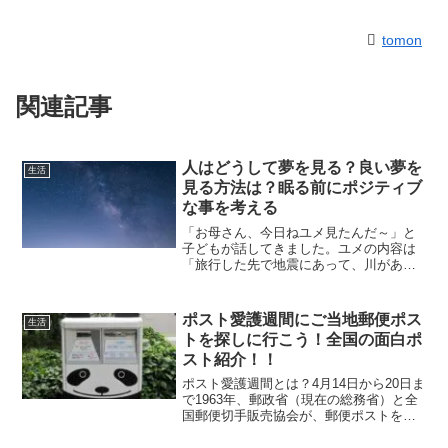
tomon
関連記事
人はどうして夢を見る？良い夢を
生活
見る方法は？眠る前にポジティブ
な事を考える
「お母さん、今日ねユメ見たんだ～」と
子どもが話してきました。ユメの内容は
「旅行した先で地震にあって、川があっ
た！ぞうさんの上に家族みんなのって助
かった。島についたら、街があって２階
に行ったら水槽があって、その水槽は凍
ポスト愛護週間にご当地郵便ポス
生活
ってたけれども、下にふぐ...
トを探しに行こう！全国の面白ポ
スト紹介！！
ポスト愛護週間とは？4月14日から20日ま
で1963年、郵政省（現在の総務省）と全
国郵便切手販売協会が、郵便ポストを大
切にし、お客様の親近感を深めようと制
定しました。そこで、面白い郵便ポスト