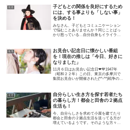
があるか調べてみることにしました(*^-^*)
子どもとの関係を良好にするため
生活
普通...
には、する事よりも「しない事」
を決める！
みなさん、子どもとコミュニケーション
で悩むことありませんか？同じことばっ
かり怒っている…自分自身もイライラ、
子どももイライラのなんだが、お互いに
イライラしてクレヨンしんちゃんのママ
みたいに、「も～あーいえばこうゆ
お見合い記念日に懐かしい番組
生活
う！！」という心の中のつぶや...
を！現在の推しは「今日、好きに
なりました」
11月６日はお見合い記念日❤💙1947年
（昭和２２年）この日、東京の多摩川で
集団お見合いが開催された(*^-^*)戦争のた
め婚期を逃した２０～５０歳の男女３８
６人が参加し、２対１で男性が多かっ
た。結婚紹介雑誌『希望』が主催したも
自分らしい生き方を探す若者たち
生活
ので、会場で...
の暮らし方！都会と田舎の２拠点
生活も！
今、自分らしさを求めて小屋を建てたり
都会と田舎の２拠点生活を送ってる方が
増えているようです。そのような方々の
幸せそうな生活をご紹介したいと思いま