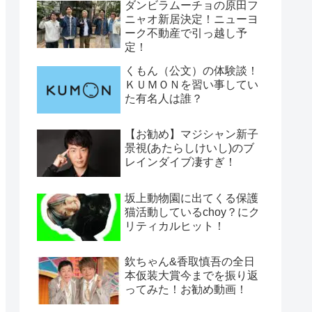
ダンビラムーチョの原田フ
ニャオ新居決定！ニューヨ
ーク不動産で引っ越し予
定！
くもん（公文）の体験談！
ＫＵＭＯＮを習い事してい
た有名人は誰？
【お勧め】マジシャン新子
景視(あたらしけいし)のブ
レインダイブ凄すぎ！
坂上動物園に出てくる保護
猫活動しているchoy？にク
リティカルヒット！
欽ちゃん&香取慎吾の全日
本仮装大賞今までを振り返
ってみた！お勧め動画！