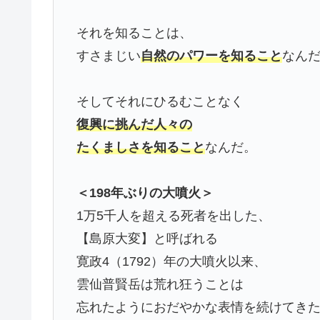
それを知ることは、
すさまじい
自然のパワーを知ること
なん
そしてそれにひるむことなく
復興に挑んだ人々の
たくましさを知ること
なんだ。
＜198年ぶりの大噴火＞
1万5千人を超える死者を出した、
【島原大変】と呼ばれる
寛政4（1792）年の大噴火以来、
雲仙普賢岳は荒れ狂うことは
忘れたようにおだやかな表情を続けてき